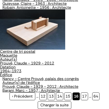
Guieysse, Claire - 1963 : Architecte
Robain, Antoinette - 1956 : Architecte
Centre de tri postal
Maquette
Auteur(s)
Prouvé, Claude - 1929 - 2012
Datation
1964-1973
Édifice
Nancy - Centre Prouvé, palais des congrès
Auteur(s) de l'édifice
Prouvé, Claude - 1929 - 2012 : Architecte
Barani, Marc - 1957 : Architecte
Page
‹ Précédent
…
Page
12
Page
13
Page
14
Page
15
Page
16
Page
17
…
Page
64
précédente
courante
Page
Charger la suite