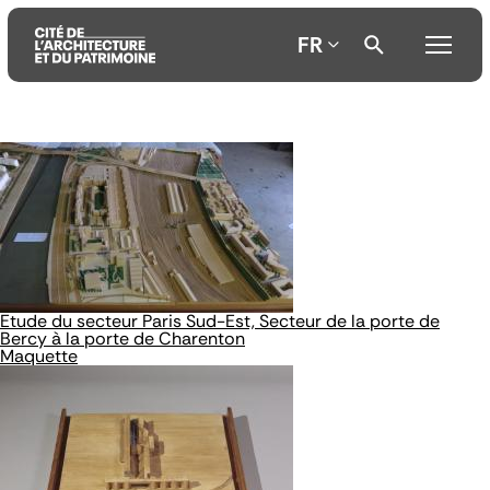
FR
Aller
Aller
Aller
au
au
à
contenu
menu
la
principal
principal
recherche
Etude du secteur Paris Sud-Est, Secteur de la porte de
Bercy à la porte de Charenton
Maquette