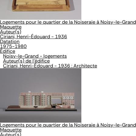
Logements pour le quartier de la Noiseraie à Noisy-le-Grand
Maquette
Auteur(s)
Ciriani, Henri-Édouard - 1936
Datation
1975-1980
Édifice
Noisy-le-Grand - logements
Auteur(s) de l'édifice
Ciriani, Henri-Édouard - 1936 : Architecte
Logements pour le quartier de la Noiseraie à Noisy-le-Grand
Maquette
Auteur(s)