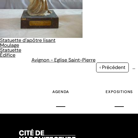
Statuette d'apôtre lisant
Moulage
Statuette
Édifice
Avignon - Eglise Saint-Pierre
Page
‹ Précédent
…
précédente
AGENDA
EXPOSITIONS