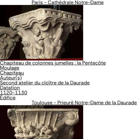
Paris - Cathédrale Notre-Dame
Chapiteau de colonnes jumelles : la Pentecôte
Moulage
Chapiteau
Auteur(s)
Second atelier du cloître de la Daurade
Datation
1120-1130
Édifice
Toulouse - Prieuré Notre-Dame de la Daurade