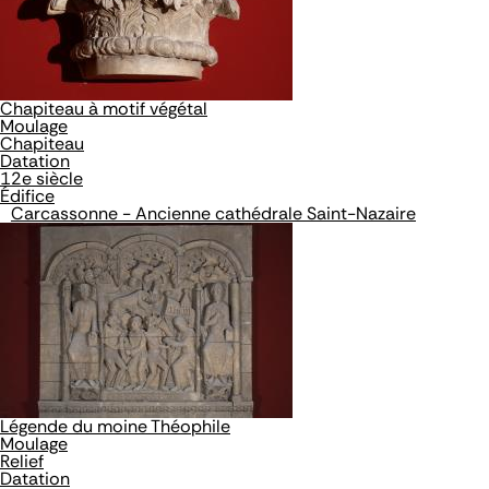
Chapiteau à motif végétal
Moulage
Chapiteau
Datation
12e siècle
Édifice
Carcassonne - Ancienne cathédrale Saint-Nazaire
Légende du moine Théophile
Moulage
Relief
Datation