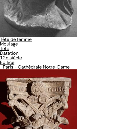
Tête de femme
Moulage
Tête
Datation
12e siècle
Édifice
Paris - Cathédrale Notre-Dame