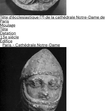
Tête d'écclesiastique (?) de la cathédrale Notre-Dame de
Paris
Moulage
Tête
Datation
13e siècle
Édifice
Paris - Cathédrale Notre-Dame