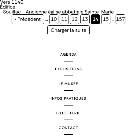
Vers 1140
Édifice
Souillac - Ancienne église abbatiale Sainte-Marie
Page
‹ Précédent
…
Page
10
Page
11
Page
12
Page
13
Page
14
Page
15
…
Page
157
précédente
courante
Page
Charger la suite
suivante
AGENDA
EXPOSITIONS
LE MUSÉE
INFOS PRATIQUES
BILLETTERIE
CONTACT