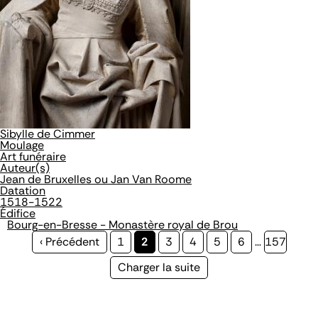
Sibylle de Cimmer
Moulage
Art funéraire
Auteur(s)
Jean de Bruxelles ou Jan Van Roome
Datation
1518-1522
Édifice
Bourg-en-Bresse - Monastère royal de Brou
Page
‹ Précédent
Page
1
Page
2
Page
3
Page
4
Page
5
Page
6
…
Page
157
précédente
courante
Page
Charger la suite
suivante