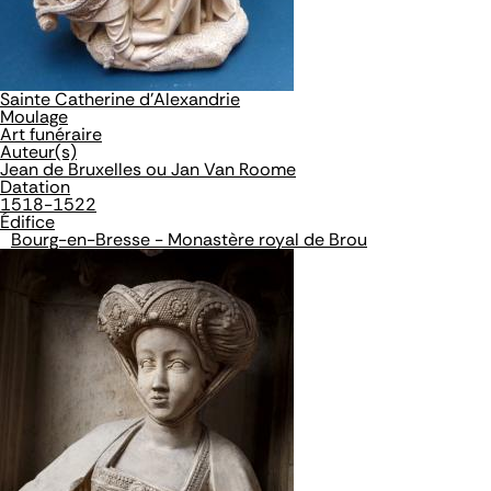
Sainte Catherine d'Alexandrie
Moulage
Art funéraire
Auteur(s)
Jean de Bruxelles ou Jan Van Roome
Datation
1518-1522
Édifice
Bourg-en-Bresse - Monastère royal de Brou