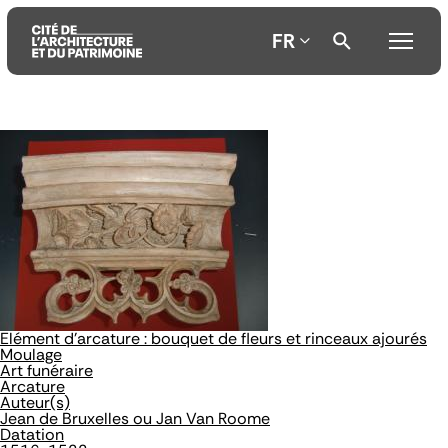
FR
Aller
Aller
Aller
au
au
à
contenu
menu
la
principal
principal
recherche
Elément d'arcature : bouquet de fleurs et rinceaux ajourés
Moulage
Art funéraire
Arcature
Auteur(s)
Jean de Bruxelles ou Jan Van Roome
Datation