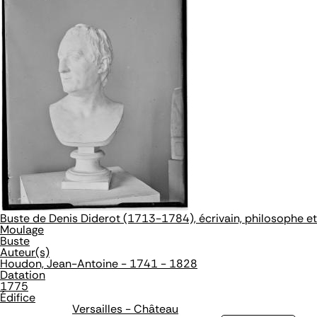
Buste de Denis Diderot (1713-1784), écrivain, philosophe et
Moulage
Buste
Auteur(s)
Houdon, Jean-Antoine - 1741 - 1828
Datation
1775
Édifice
Versailles - Château