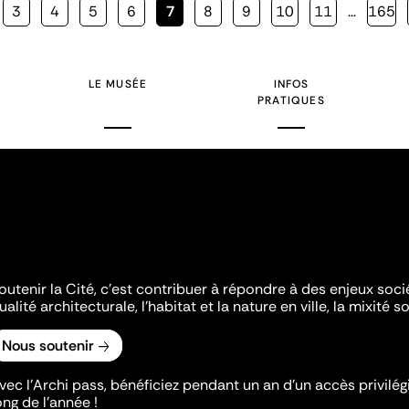
Page
3
Page
4
Page
5
Page
6
Page
7
Page
8
Page
9
Page
10
Page
11
…
Page
165
courante
LE MUSÉE
INFOS
PRATIQUES
outenir la Cité, c'est contribuer à répondre à des enjeux soc
ualité architecturale, l'habitat et la nature en ville, la mixité so
Nous soutenir
vec l’Archi pass, bénéficiez pendant un an d’un accès privilégi
ong de l’année !