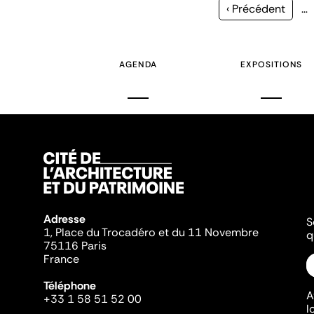
Page
‹ Précédent
…
précédente
AGENDA
EXPOSITIONS
Adresse
S
1, Place du Trocadéro et du 11 Novembre
q
75116 Paris
France
Téléphone
A
+33 1 58 51 52 00
l