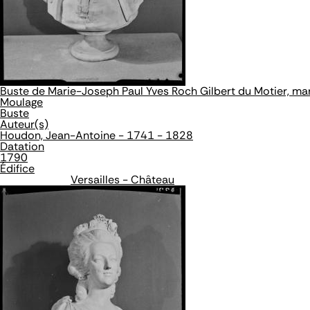
Buste de Marie-Joseph Paul Yves Roch Gilbert du Motier, m
Moulage
Buste
Auteur(s)
Houdon, Jean-Antoine - 1741 - 1828
Datation
1790
Édifice
Versailles - Château