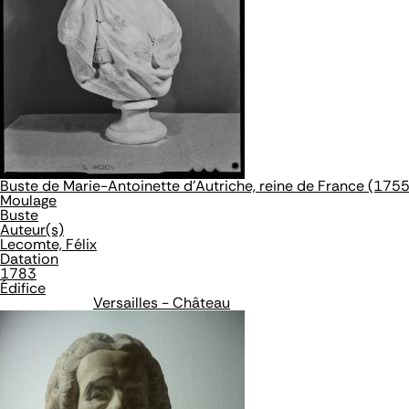
Buste de Marie-Antoinette d'Autriche, reine de France (17
Moulage
Buste
Auteur(s)
Lecomte, Félix
Datation
1783
Édifice
Versailles - Château