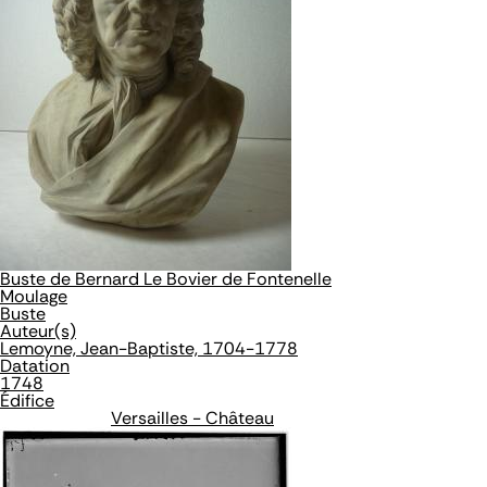
Buste de Bernard Le Bovier de Fontenelle
Moulage
Buste
Auteur(s)
Lemoyne, Jean-Baptiste, 1704-1778
Datation
1748
Édifice
Versailles - Château