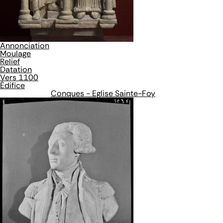
Annonciation
Moulage
Relief
Datation
Vers 1100
Édifice
Conques - Eglise Sainte-Foy