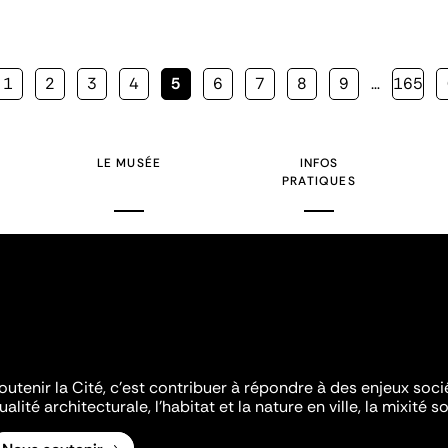
Page
1
Page
2
Page
3
Page
4
Page
5
Page
6
Page
7
Page
8
Page
9
…
Page
165
courante
LE MUSÉE
INFOS
PRATIQUES
outenir la Cité, c'est contribuer à répondre à des enjeux soc
ualité architecturale, l'habitat et la nature en ville, la mixité so