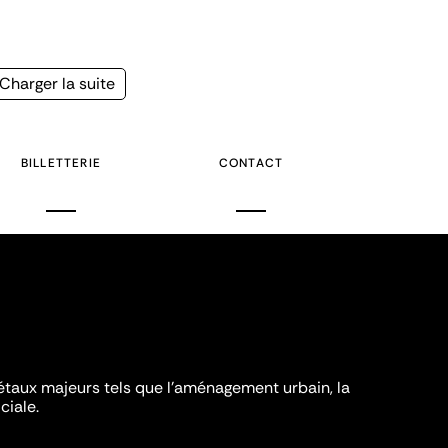
Page
Charger la suite
suivante
BILLETTERIE
CONTACT
iétaux majeurs tels que l'aménagement urbain, la
ciale.