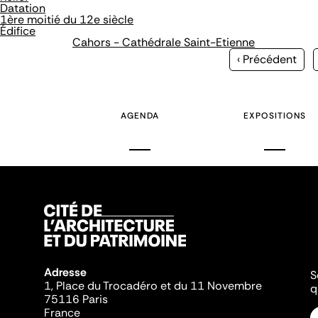
Datation
1ère moitié du 12e siècle
Édifice
Cahors - Cathédrale Saint-Etienne
Page
‹ Précédent
précédente
AGENDA
EXPOSITIONS
Adresse
S
1, Place du Trocadéro et du 11 Novembre
q
75116 Paris
France