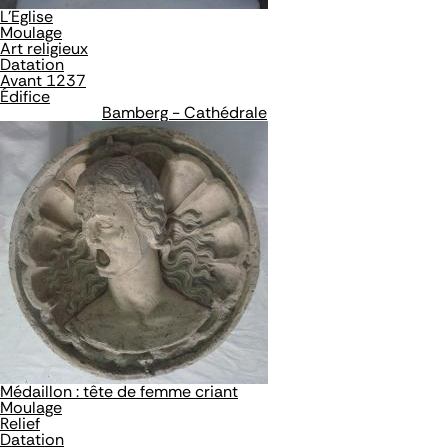
L'Eglise
Moulage
Art religieux
Datation
Avant 1237
Édifice
Bamberg - Cathédrale
Médaillon : tête de femme criant
Moulage
Relief
Datation