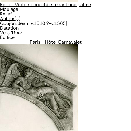
Relief : Victoire couchée tenant une palme
Moulage
Relief
Auteur(s)
Goujon, Jean [v.1510 ?-v.1565]
Datation
Vers 1547
Édifice
Paris - Hôtel Carnavalet