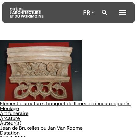
FR
Aller
Aller
Aller
au
au
à
contenu
menu
la
principal
principal
recherche
Elément d'arcature : bouquet de fleurs et rinceaux ajourés
Moulage
Art funéraire
Arcature
Auteur(s)
Jean de Bruxelles ou Jan Van Roome
Datation