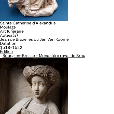
Sainte Catherine d'Alexandrie
Moulage
Art funéraire
Auteur(s)
Jean de Bruxelles ou Jan Van Roome
Datation
1518-1522
Édifice
Bourg-en-Bresse - Monastère royal de Brou