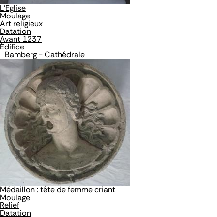
L'Eglise
Moulage
Art religieux
Datation
Avant 1237
Édifice
Bamberg - Cathédrale
Médaillon : tête de femme criant
Moulage
Relief
Datation