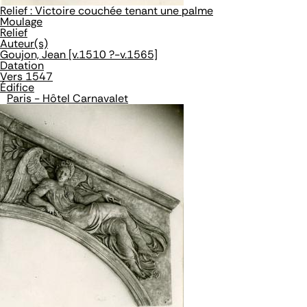
Relief : Victoire couchée tenant une palme
Moulage
Relief
Auteur(s)
Goujon, Jean [v.1510 ?-v.1565]
Datation
Vers 1547
Édifice
Paris - Hôtel Carnavalet