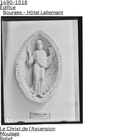
1490-1518
Édifice
Bourges - Hôtel Lallemant
Le Christ de l'Ascension
Moulage
Relief