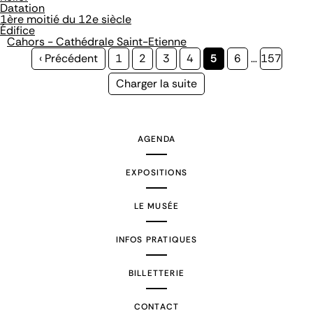
Datation
1ère moitié du 12e siècle
Édifice
Cahors - Cathédrale Saint-Etienne
Page
‹ Précédent
Page
1
Page
2
Page
3
Page
4
Page
5
Page
6
…
Page
157
précédente
courante
Page
Charger la suite
suivante
AGENDA
EXPOSITIONS
LE MUSÉE
INFOS PRATIQUES
BILLETTERIE
CONTACT