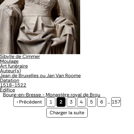
Sibylle de Cimmer
Moulage
Art funéraire
Auteur(s)
Jean de Bruxelles ou Jan Van Roome
Datation
1518-1522
Édifice
Bourg-en-Bresse - Monastère royal de Brou
Page
‹ Précédent
Page
1
Page
2
Page
3
Page
4
Page
5
Page
6
…
Page
157
précédente
courante
Page
Charger la suite
suivante