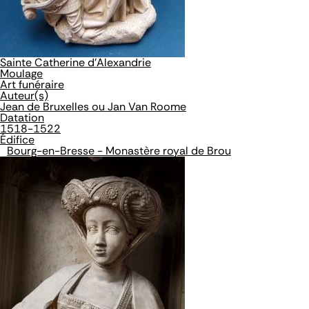
Sainte Catherine d'Alexandrie
Moulage
Art funéraire
Auteur(s)
Jean de Bruxelles ou Jan Van Roome
Datation
1518-1522
Édifice
Bourg-en-Bresse - Monastère royal de Brou