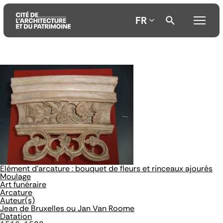
FR
Aller
Aller
Aller
au
au
à
contenu
menu
la
principal
principal
recherche
Elément d'arcature : bouquet de fleurs et rinceaux ajourés
Moulage
Art funéraire
Arcature
Auteur(s)
Jean de Bruxelles ou Jan Van Roome
Datation