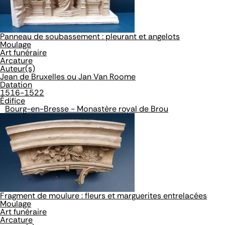
Panneau de soubassement : pleurant et angelots
Moulage
Art funéraire
Arcature
Auteur(s)
Jean de Bruxelles ou Jan Van Roome
Datation
1516-1522
Édifice
Bourg-en-Bresse - Monastère royal de Brou
Fragment de moulure : fleurs et marguerites entrelacées
Moulage
Art funéraire
Arcature