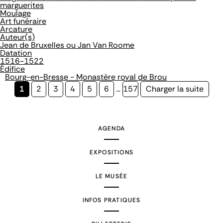
marguerites
Moulage
Art funéraire
Arcature
Auteur(s)
Jean de Bruxelles ou Jan Van Roome
Datation
1516-1522
Édifice
Bourg-en-Bresse - Monastère royal de Brou
Page
1
Page
2
Page
3
Page
4
Page
5
Page
6
…
Page
157
Page
Charger la suite
courante
suivante
AGENDA
EXPOSITIONS
LE MUSÉE
INFOS PRATIQUES