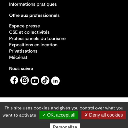
Informations pratiques
Offre aux professionnels
Espace presse
CSE et collectivités
Professionnels du tourisme
Expositions en location
Privatisations
Mécénat
Nous suivre
This site uses cookies and gives you control over what you
Mentions légales
Gestion des cookies
want to activate
✓ OK, accept all
✗ Deny all cookies
Accessibilité numérique
Ministère de la Culture ©2026
- Cité de l'architecture et du patrimoine
Personalize