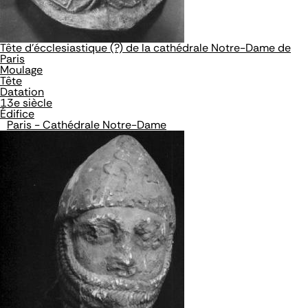
Tête d'écclesiastique (?) de la cathédrale Notre-Dame de
Paris
Moulage
Tête
Datation
13e siècle
Édifice
Paris - Cathédrale Notre-Dame