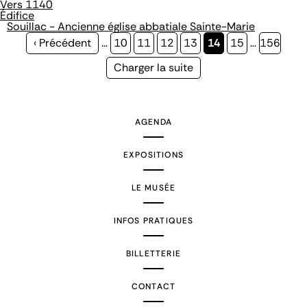
Vers 1140
Édifice
Souillac - Ancienne église abbatiale Sainte-Marie
Page
‹ Précédent
…
Page
10
Page
11
Page
12
Page
13
Page
14
Page
15
…
Page
156
précédente
courante
Page
Charger la suite
suivante
AGENDA
EXPOSITIONS
LE MUSÉE
INFOS PRATIQUES
BILLETTERIE
CONTACT