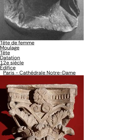
Tête de femme
Moulage
Tête
Datation
12e siècle
Édifice
Paris - Cathédrale Notre-Dame