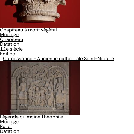
Chapiteau à motif végétal
Moulage
Chapiteau
Datation
12e siècle
Édifice
Carcassonne - Ancienne cathédrale Saint-Nazaire
Légende du moine Théophile
Moulage
Relief
Datation