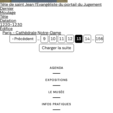
Tête de saint Jean l'Evangéliste du portail du Jugement
Dernier
Moulage
Tête
Datation
1220-1230
Édifice
Paris - Cathédrale Notre-Dame
Page
‹ Précédent
…
Page
9
Page
10
Page
11
Page
12
Page
13
Page
14
…
Page
156
précédente
courante
Page
Charger la suite
suivante
AGENDA
EXPOSITIONS
LE MUSÉE
INFOS PRATIQUES