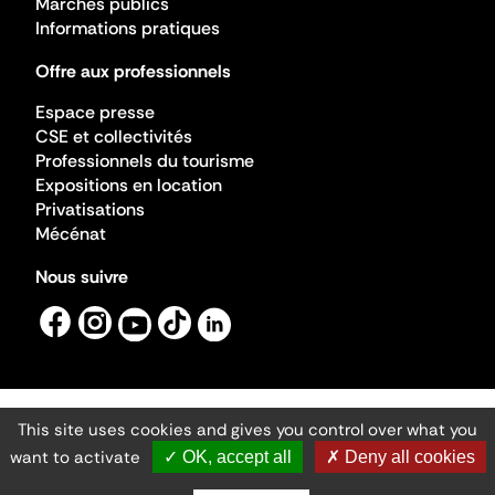
Marchés publics
Informations pratiques
Offre aux professionnels
Espace presse
CSE et collectivités
Professionnels du tourisme
Expositions en location
Privatisations
Mécénat
Nous suivre
This site uses cookies and gives you control over what you
Mentions légales
Gestion des cookies
want to activate
✓ OK, accept all
✗ Deny all cookies
Accessibilité numérique
Ministère de la Culture ©2026
- Cité de l'architecture et du patrimoine