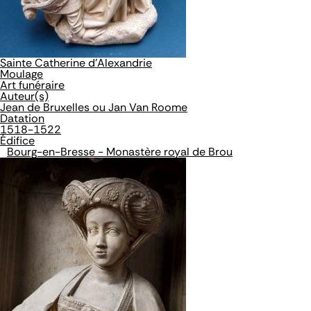
Sainte Catherine d'Alexandrie
Moulage
Art funéraire
Auteur(s)
Jean de Bruxelles ou Jan Van Roome
Datation
1518-1522
Édifice
Bourg-en-Bresse - Monastère royal de Brou