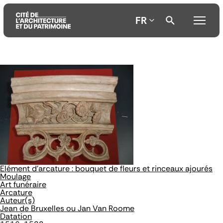
FR
Aller
Aller
Aller
au
au
à
contenu
menu
la
principal
principal
recherche
Elément d'arcature : bouquet de fleurs et rinceaux ajourés
Moulage
Art funéraire
Arcature
Auteur(s)
Jean de Bruxelles ou Jan Van Roome
Datation