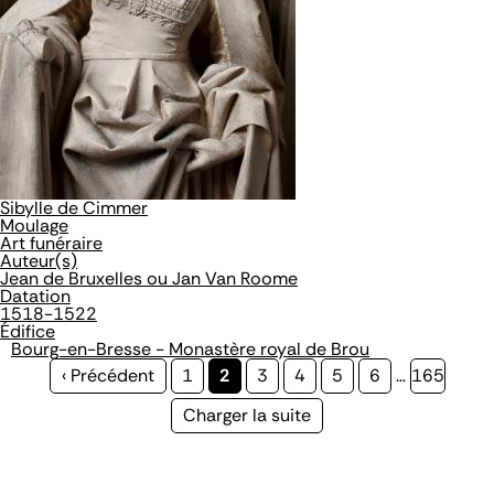
Sibylle de Cimmer
Moulage
Art funéraire
Auteur(s)
Jean de Bruxelles ou Jan Van Roome
Datation
1518-1522
Édifice
Bourg-en-Bresse - Monastère royal de Brou
Page
‹ Précédent
Page
1
Page
2
Page
3
Page
4
Page
5
Page
6
…
Page
165
précédente
courante
Page
Charger la suite
suivante