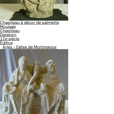
Chapiteau à décor de palmette
Moulage
Chapiteau
Datation
12e siècle
Édifice
Arles - Eglise de Montmajour