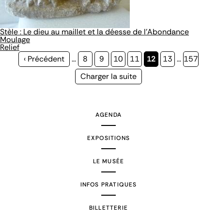
Stèle : Le dieu au maillet et la déesse de l'Abondance
Moulage
Relief
Page
‹ Précédent
…
Page
8
Page
9
Page
10
Page
11
Page
12
Page
13
…
Page
157
précédente
courante
Page
Charger la suite
suivante
AGENDA
EXPOSITIONS
LE MUSÉE
INFOS PRATIQUES
BILLETTERIE