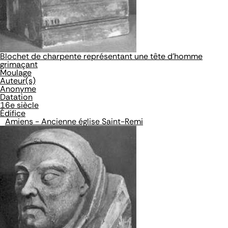
Blochet de charpente représentant une tête d'homme
grimaçant
Moulage
Auteur(s)
Anonyme
Datation
16e siècle
Édifice
Amiens - Ancienne église Saint-Remi