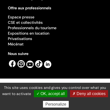
Offre aux professionnels
Espace presse
CSE et collectivités
Professionnels du tourisme
Expositions en location
Privatisations
Mécénat
Nous suivre
This site uses cookies and gives you control over what you
Mentions légales
Gestion des cookies
want to activate
✓ OK, accept all
✗ Deny all cookies
Accessibilité numérique
Ministère de la Culture ©2026
- Cité de l'architecture et du patrimoine
Personalize