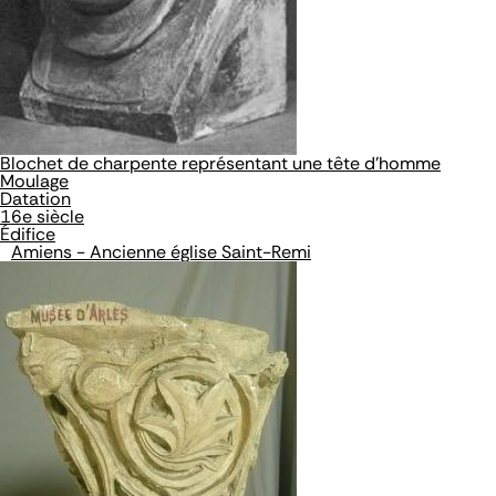
Blochet de charpente représentant une tête d'homme
Moulage
Datation
16e siècle
Édifice
Amiens - Ancienne église Saint-Remi