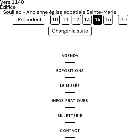
Vers 1140
Édifice
Souillac - Ancienne église abbatiale Sainte-Marie
Page
‹ Précédent
…
Page
10
Page
11
Page
12
Page
13
Page
14
Page
15
…
Page
157
précédente
courante
Page
Charger la suite
suivante
AGENDA
EXPOSITIONS
LE MUSÉE
INFOS PRATIQUES
BILLETTERIE
CONTACT