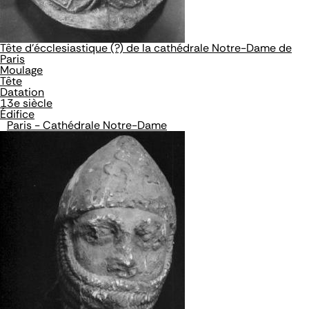
Tête d'écclesiastique (?) de la cathédrale Notre-Dame de
Paris
Moulage
Tête
Datation
13e siècle
Édifice
Paris - Cathédrale Notre-Dame