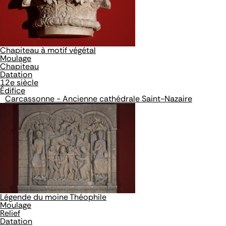
Chapiteau à motif végétal
Moulage
Chapiteau
Datation
12e siècle
Édifice
Carcassonne - Ancienne cathédrale Saint-Nazaire
Légende du moine Théophile
Moulage
Relief
Datation