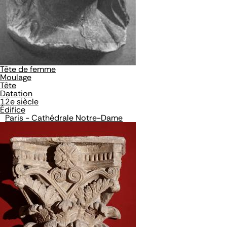
Tête de femme
Moulage
Tête
Datation
12e siècle
Édifice
Paris - Cathédrale Notre-Dame