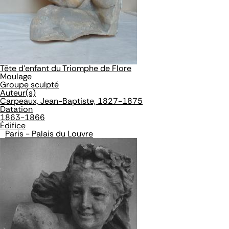
Tête d'enfant du Triomphe de Flore
Moulage
Groupe sculpté
Auteur(s)
Carpeaux, Jean-Baptiste, 1827-1875
Datation
1863-1866
Édifice
Paris - Palais du Louvre