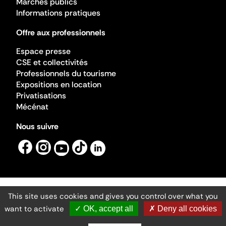
Marchés publics
Informations pratiques
Offre aux professionnels
Espace presse
CSE et collectivités
Professionnels du tourisme
Expositions en location
Privatisations
Mécénat
Nous suivre
This site uses cookies and gives you control over what you
Mentions légales
Gestion des cookies
want to activate
✓ OK, accept all
✗ Deny all cookies
Accessibilité numérique
Ministère de la Culture ©2026
- Cité de l'architecture et du patrimoine