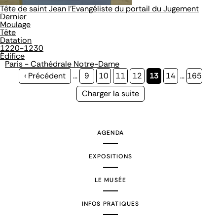
Tête de saint Jean l'Evangéliste du portail du Jugement
Dernier
Moulage
Tête
Datation
1220-1230
Édifice
Paris - Cathédrale Notre-Dame
Page
‹ Précédent
…
Page
9
Page
10
Page
11
Page
12
Page
13
Page
14
…
Page
165
précédente
courante
Page
Charger la suite
suivante
AGENDA
EXPOSITIONS
LE MUSÉE
INFOS PRATIQUES