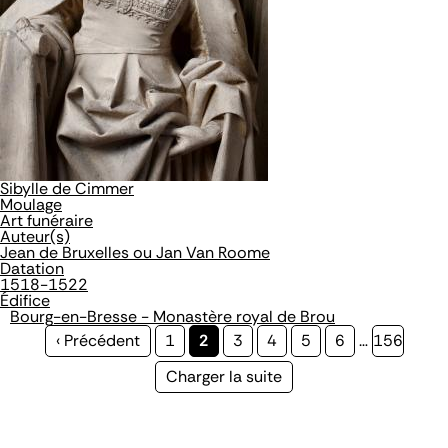
Sibylle de Cimmer
Moulage
Art funéraire
Auteur(s)
Jean de Bruxelles ou Jan Van Roome
Datation
1518-1522
Édifice
Bourg-en-Bresse - Monastère royal de Brou
Page
‹ Précédent
Page
1
Page
2
Page
3
Page
4
Page
5
Page
6
…
Page
156
précédente
courante
Page
Charger la suite
suivante