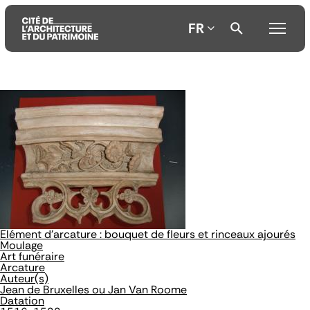
FR
Aller
Aller
Aller
au
au
à
contenu
menu
la
principal
principal
recherche
Elément d'arcature : bouquet de fleurs et rinceaux ajourés
Moulage
Art funéraire
Arcature
Auteur(s)
Jean de Bruxelles ou Jan Van Roome
Datation