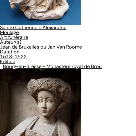
Sainte Catherine d'Alexandrie
Moulage
Art funéraire
Auteur(s)
Jean de Bruxelles ou Jan Van Roome
Datation
1518-1522
Édifice
Bourg-en-Bresse - Monastère royal de Brou