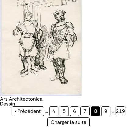
Ars Architectonica
Dessin
Page
‹ Précédent
…
Page
4
Page
5
Page
6
Page
7
Page
8
Page
9
…
Page
219
précédente
courante
Page
Charger la suite
suivante