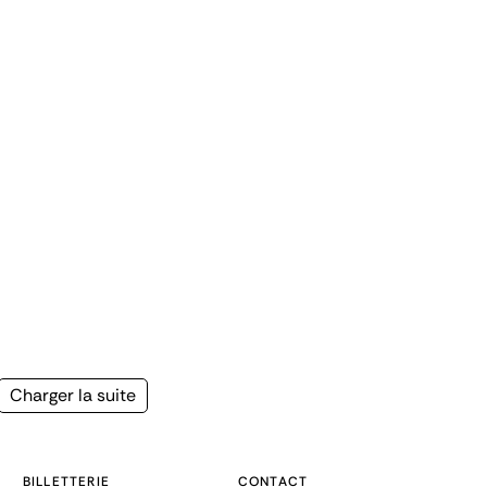
Page
Charger la suite
suivante
BILLETTERIE
CONTACT