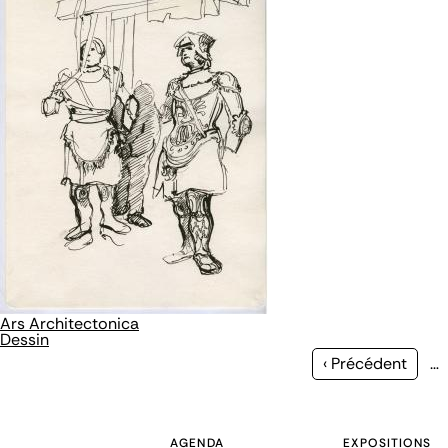
Ars Architectonica
Dessin
Page
‹ Précédent
…
précédente
AGENDA
EXPOSITIONS