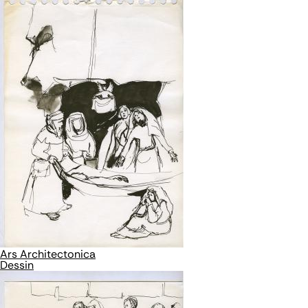
Ars Architectonica
Dessin