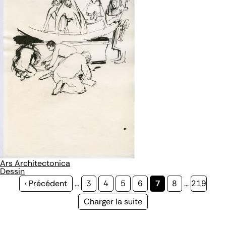
Ars Architectonica
Dessin
Page
‹ Précédent
…
Page
3
Page
4
Page
5
Page
6
Page
7
Page
8
…
Page
219
précédente
courante
Page
Charger la suite
suivante