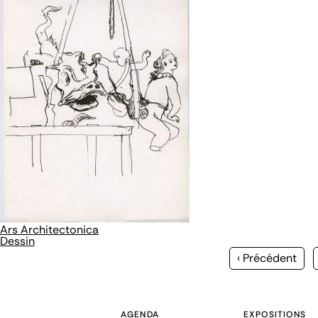
Ars Architectonica
Dessin
Page
‹ Précédent
précédente
AGENDA
EXPOSITIONS