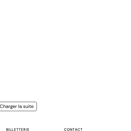
Page
Charger la suite
suivante
BILLETTERIE
CONTACT