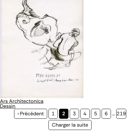
Ars Architectonica
Dessin
Page
‹ Précédent
Page
1
Page
2
Page
3
Page
4
Page
5
Page
6
…
Page
219
précédente
courante
Page
Charger la suite
suivante