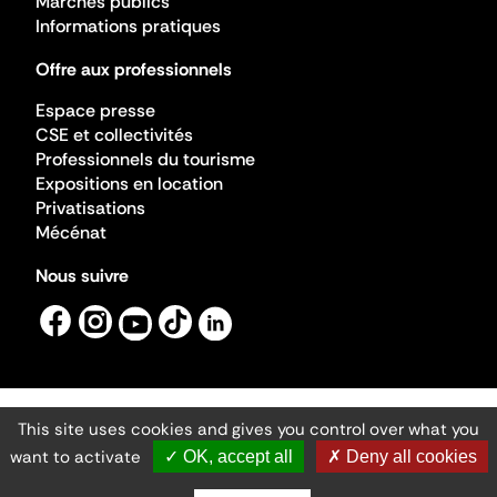
Marchés publics
Informations pratiques
Offre aux professionnels
Espace presse
CSE et collectivités
Professionnels du tourisme
Expositions en location
Privatisations
Mécénat
Nous suivre
This site uses cookies and gives you control over what you
Mentions légales
Gestion des cookies
want to activate
✓ OK, accept all
✗ Deny all cookies
Accessibilité numérique
Ministère de la Culture ©2026
- Cité de l'architecture et du patrimoine