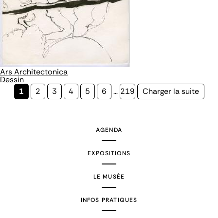
Ars Architectonica
Dessin
Page
1
Page
2
Page
3
Page
4
Page
5
Page
6
…
Page
219
Page
Charger la suite
courante
suivante
AGENDA
EXPOSITIONS
LE MUSÉE
INFOS PRATIQUES