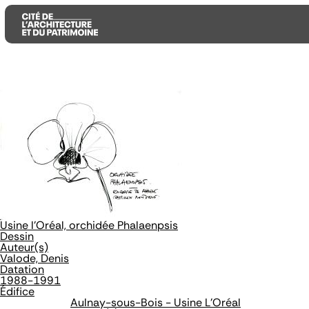
Aller
Aller
Aller
au
au
à
contenu
menu
la
principal
principal
recherche
Usine l'Oréal, orchidée Phalaenpsis
Dessin
Auteur(s)
Valode, Denis
Datation
1988-1991
Édifice
Aulnay-sous-Bois - Usine L'Oréal