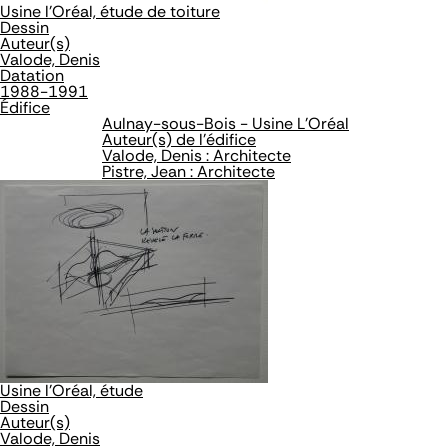
Usine l'Oréal, étude de toiture
Dessin
Auteur(s)
Valode, Denis
Datation
1988-1991
Édifice
Aulnay-sous-Bois - Usine L'Oréal
Auteur(s) de l'édifice
Valode, Denis : Architecte
Pistre, Jean : Architecte
Usine l'Oréal, étude
Dessin
Auteur(s)
Valode, Denis