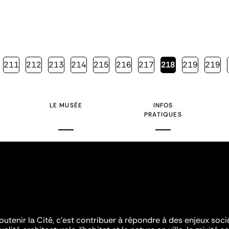
Page
211
Page
212
Page
213
Page
214
Page
215
Page
216
Page
217
Page
218
Page
219
Page
219
courante
LE MUSÉE
INFOS
PRATIQUES
outenir la Cité, c'est contribuer à répondre à des enjeux soc