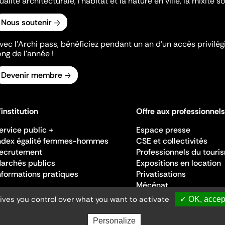
ualité architecturale, l'habitat et la nature en ville, la mixité so
Nous soutenir
vec l’Archi pass, bénéficiez pendant un an d’un accès privilégi
ong de l’année !
Devenir membre
'institution
Offre aux professionnels
ervice public +
Espace presse
ndex égalité femmes-hommes
CSE et collectivités
ecrutement
Professionnels du touri
archés publics
Expositions en location
nformations pratiques
Privatisations
Mécénat
gives you control over what you want to activate
✓ OK, accept
Personalize
Ministère