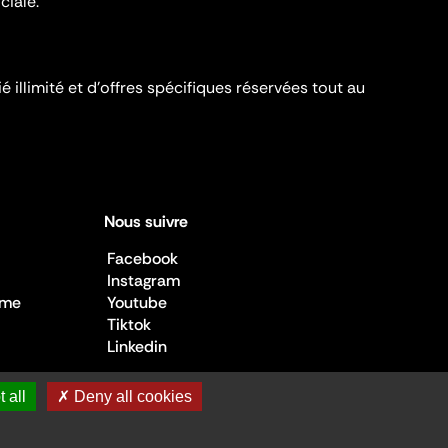
ciale.
é illimité et d’offres spécifiques réservées tout au
Nous suivre
Facebook
Instagram
sme
Youtube
Tiktok
Linkedin
 all
✗ Deny all cookies
 de la Culture ©2026
- Cité de l'architecture et du patrimoine