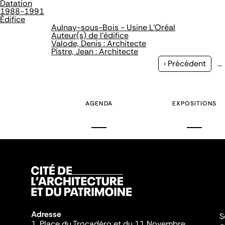
Datation
1988-1991
Édifice
Aulnay-sous-Bois - Usine L'Oréal
Auteur(s) de l'édifice
Valode, Denis : Architecte
Pistre, Jean : Architecte
Page
‹ Précédent
…
précédente
AGENDA
EXPOSITIONS
Adresse
S
1, Place du Trocadéro et du 11 Novembre