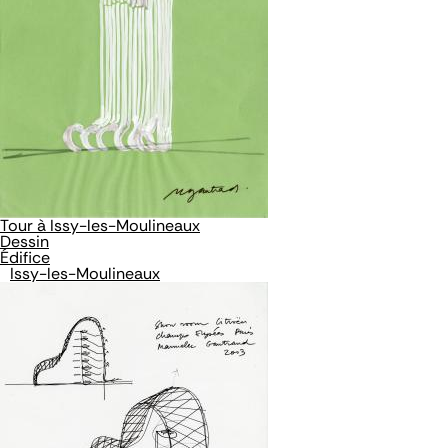
Tour à Issy-les-Moulineaux
Dessin
Édifice
Issy-les-Moulineaux