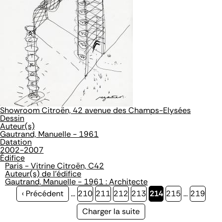
Showroom Citroën, 42 avenue des Champs-Elysées
Dessin
Auteur(s)
Gautrand, Manuelle - 1961
Datation
2002-2007
Édifice
Paris - Vitrine Citroën, C42
Auteur(s) de l'édifice
Gautrand, Manuelle - 1961 : Architecte
Page
‹ Précédent
…
Page
210
Page
211
Page
212
Page
213
Page
214
Page
215
…
Page
219
précédente
courante
Page
Charger la suite