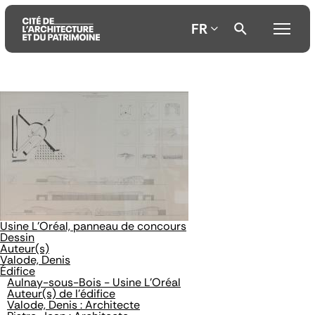
FR
Aller
Aller
Aller
au
au
à
contenu
menu
la
principal
principal
recherche
Usine L'Oréal, panneau de concours
Dessin
Auteur(s)
Valode, Denis
Édifice
Aulnay-sous-Bois - Usine L'Oréal
Auteur(s) de l'édifice
Valode, Denis : Architecte