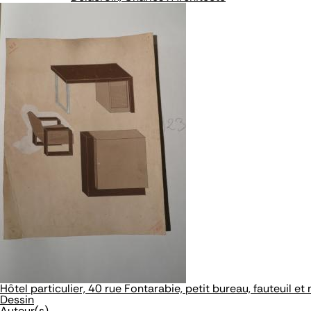
Hôtel particulier, 40 rue Fontarabie, petit bureau, fauteuil e
Dessin
Auteur(s)