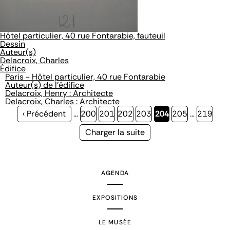
Hôtel particulier, 40 rue Fontarabie, fauteuil
Dessin
Auteur(s)
Delacroix, Charles
Édifice
Paris - Hôtel particulier, 40 rue Fontarabie
Auteur(s) de l'édifice
Delacroix, Henry : Architecte
Delacroix, Charles : Architecte
Page
‹ Précédent
…
Page
200
Page
201
Page
202
Page
203
Page
204
Page
205
…
Page
219
précédente
courante
Page
Charger la suite
suivante
AGENDA
EXPOSITIONS
LE MUSÉE