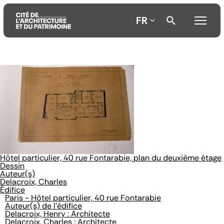
FR
Aller
Aller
Aller
au
au
à
contenu
menu
la
principal
principal
recherche
Hôtel particulier, 40 rue Fontarabie, plan du deuxième étage
Dessin
Auteur(s)
Delacroix, Charles
Édifice
Paris - Hôtel particulier, 40 rue Fontarabie
Auteur(s) de l'édifice
Delacroix, Henry : Architecte
Delacroix, Charles : Architecte