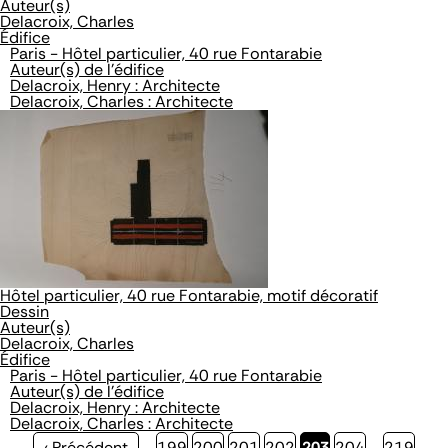
Auteur(s)
Delacroix, Charles
Édifice
Paris - Hôtel particulier, 40 rue Fontarabie
Auteur(s) de l'édifice
Delacroix, Henry : Architecte
Delacroix, Charles : Architecte
Hôtel particulier, 40 rue Fontarabie, motif décoratif
Dessin
Auteur(s)
Delacroix, Charles
Édifice
Paris - Hôtel particulier, 40 rue Fontarabie
Auteur(s) de l'édifice
Delacroix, Henry : Architecte
Delacroix, Charles : Architecte
Page
‹ Précédent
…
Page
199
Page
200
Page
201
Page
202
Page
203
Page
204
…
Page
219