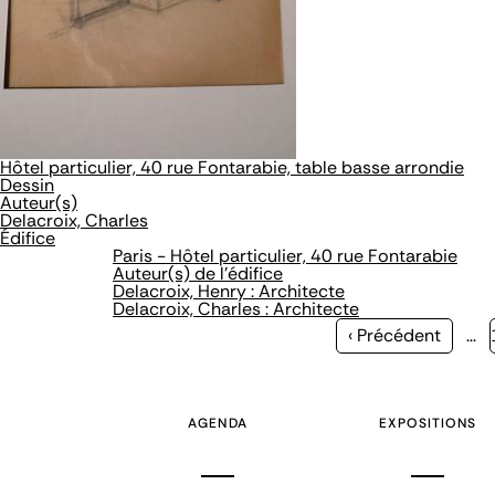
Hôtel particulier, 40 rue Fontarabie, table basse arrondie
Dessin
Auteur(s)
Delacroix, Charles
Édifice
Paris - Hôtel particulier, 40 rue Fontarabie
Auteur(s) de l'édifice
Delacroix, Henry : Architecte
Delacroix, Charles : Architecte
Page
‹ Précédent
…
précédente
AGENDA
EXPOSITIONS