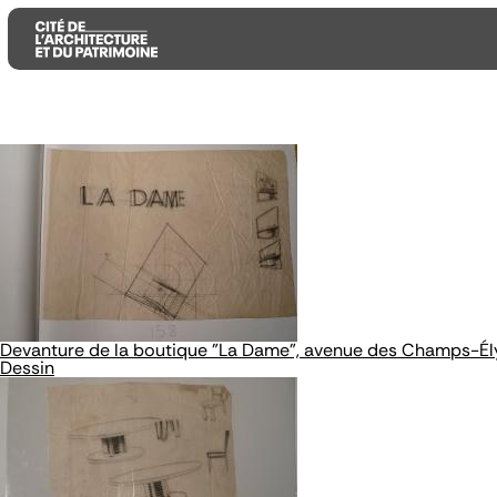
Aller
Aller
Aller
au
au
à
contenu
menu
la
principal
principal
recherche
Devanture de la boutique "La Dame", avenue des Champs-Ély
Dessin