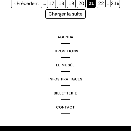
Page
‹ Précédent
…
Page
17
Page
18
Page
19
Page
20
Page
21
Page
22
…
Page
219
précédente
courante
Page
Charger la suite
suivante
AGENDA
EXPOSITIONS
LE MUSÉE
INFOS PRATIQUES
BILLETTERIE
CONTACT