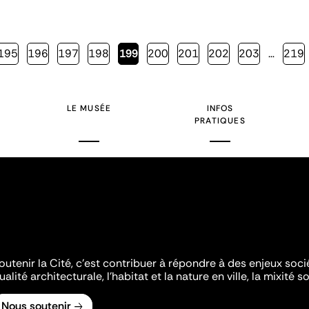
Page
195
Page
196
Page
197
Page
198
Page
199
Page
200
Page
201
Page
202
Page
203
…
Page
219
courante
LE MUSÉE
INFOS
PRATIQUES
outenir la Cité, c'est contribuer à répondre à des enjeux soc
ualité architecturale, l'habitat et la nature en ville, la mixité so
Nous soutenir