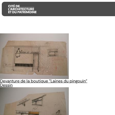
Aller
Aller
Aller
au
au
à
contenu
menu
la
principal
principal
recherche
Devanture de la boutique "Laines du pingouin"
Dessin