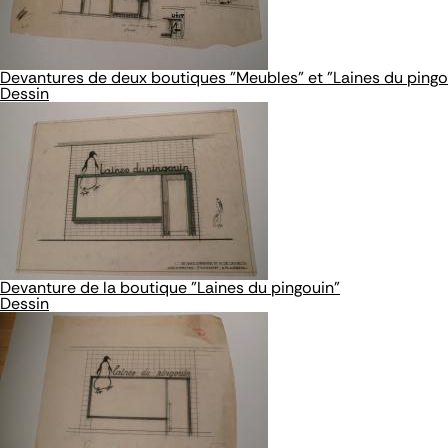
Devantures de deux boutiques "Meubles" et "Laines du pingo
Dessin
Devanture de la boutique "Laines du pingouin"
Dessin