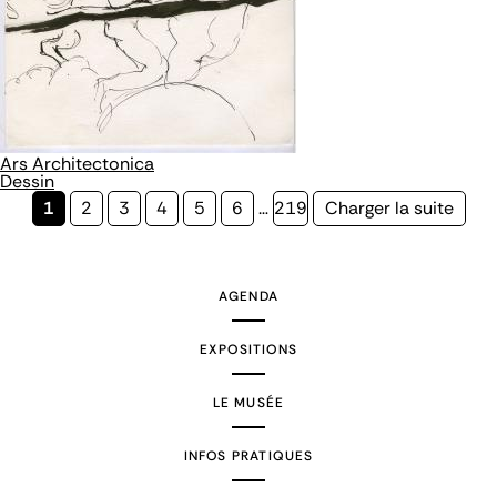
Ars Architectonica
Dessin
Page
1
Page
2
Page
3
Page
4
Page
5
Page
6
…
Page
219
Page
Charger la suite
courante
suivante
AGENDA
EXPOSITIONS
LE MUSÉE
INFOS PRATIQUES