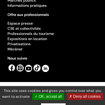
Marchés publics
Informations pratiques
Offre aux professionnels
Espace presse
CSE et collectivités
Professionnels du tourisme
Expositions en location
Privatisations
Mécénat
Nous suivre
This site uses cookies and gives you control over what you
Mentions légales
Gestion des cookies
want to activate
✓ OK, accept all
✗ Deny all cookies
Accessibilité numérique
Ministère de la Culture ©2026
- Cité de l'architecture et du patrimoine