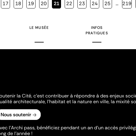
Page
17
Page
18
Page
19
Page
20
Page
21
Page
22
Page
23
Page
24
Page
25
…
Page
219
courante
LE MUSÉE
INFOS
PRATIQUES
outenir la Cité, c'est contribuer à répondre à des enjeux soc
ualité architecturale, l'habitat et la nature en ville, la mixité so
Nous soutenir
vec l’Archi pass, bénéficiez pendant un an d’un accès privilégi
ong de l’année !