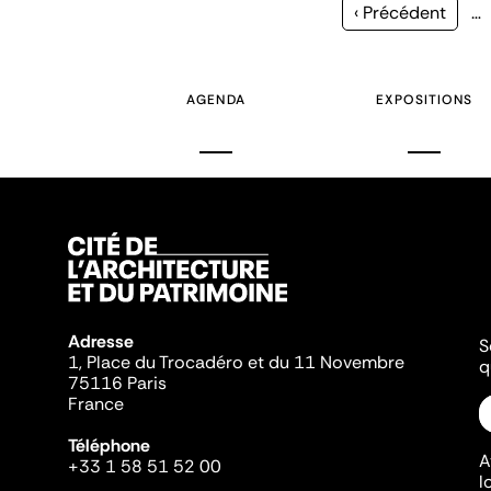
Page
‹ Précédent
…
précédente
AGENDA
EXPOSITIONS
Adresse
S
1, Place du Trocadéro et du 11 Novembre
q
75116 Paris
France
Téléphone
A
+33 1 58 51 52 00
l