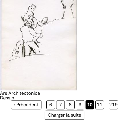
Ars Architectonica
Dessin
Page
‹ Précédent
…
Page
6
Page
7
Page
8
Page
9
Page
10
Page
11
…
Page
219
précédente
courante
Page
Charger la suite
suivante