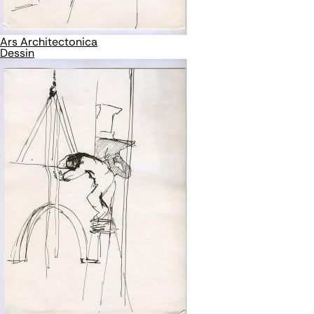
Ars Architectonica
Dessin