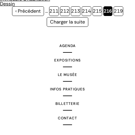
Dessin
Page
‹ Précédent
…
Page
211
Page
212
Page
213
Page
214
Page
215
Page
216
Page
219
précédente
courante
Page
Charger la suite
suivante
AGENDA
EXPOSITIONS
LE MUSÉE
INFOS PRATIQUES
BILLETTERIE
CONTACT