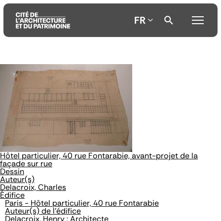
FR
Aller
Aller
Aller
au
au
à
contenu
menu
la
principal
principal
recherche
Hôtel particulier, 40 rue Fontarabie, avant-projet de la
façade sur rue
Dessin
Auteur(s)
Delacroix, Charles
Édifice
Paris - Hôtel particulier, 40 rue Fontarabie
Auteur(s) de l'édifice
Delacroix, Henry : Architecte