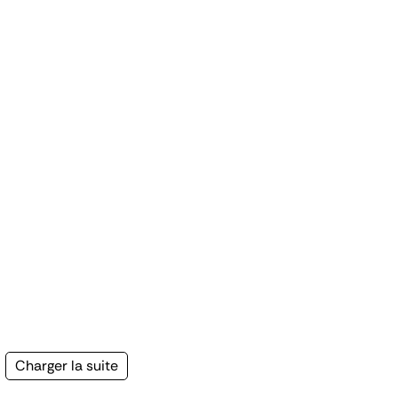
Page
Charger la suite
suivante