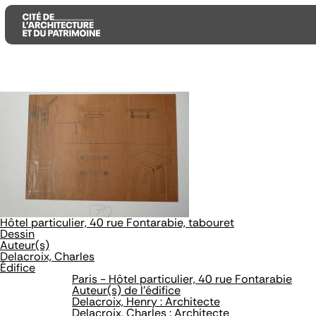
Aller
Aller
Aller
au
au
à
contenu
menu
la
principal
principal
recherche
Hôtel particulier, 40 rue Fontarabie, tabouret
Dessin
Auteur(s)
Delacroix, Charles
Édifice
Paris - Hôtel particulier, 40 rue Fontarabie
Auteur(s) de l'édifice
Delacroix, Henry : Architecte
Delacroix, Charles : Architecte