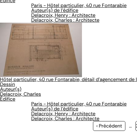
Édifice
Paris - Hôtel particulier, 40 rue Fontarabie
Auteur(s) de l'édifice
Delacroix, Henry : Architecte
Delacroix, Charles : Architecte
Hôtel particulier, 40 rue Fontarabie, détail d'agencement de l
Dessin
Auteur(s)
Delacroix, Charles
Édifice
Paris - Hôtel particulier, 40 rue Fontarabie
Auteur(s) de l'édifice
Delacroix, Henry : Architecte
Delacroix, Charles : Architecte
Page
‹ Précédent
…
précédente