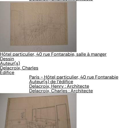
Hôtel particulier, 40 rue Fontarabie, salle à manger
Dessin
Auteur(s)
Delacroix, Charles
Édifice
Paris - Hôtel particulier, 40 rue Fontarabie
Auteur(s) de l'édifice
Delacroix, Henry : Architecte
Delacroix, Charles : Architecte