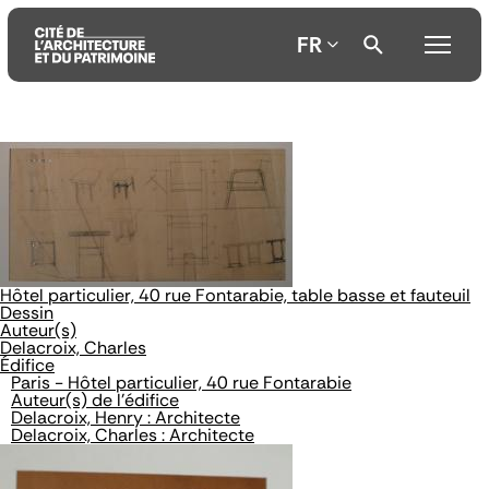
FR
Aller
Aller
Aller
au
au
à
contenu
menu
la
principal
principal
recherche
Hôtel particulier, 40 rue Fontarabie, table basse et fauteuil
Dessin
Auteur(s)
Delacroix, Charles
Édifice
Paris - Hôtel particulier, 40 rue Fontarabie
Auteur(s) de l'édifice
Delacroix, Henry : Architecte
Delacroix, Charles : Architecte