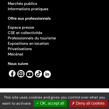
Marchés publics
Informations pratiques
Offre aux professionnels
Espace presse
CSE et collectivités
Professionnels du tourisme
Expositions en location
Privatisations
Mécénat
Nous suivre
This site uses cookies and gives you control over what you
Mentions légales
Gestion des cookies
want to activate
✓ OK, accept all
✗ Deny all cookies
Accessibilité numérique
Ministère de la Culture ©2026