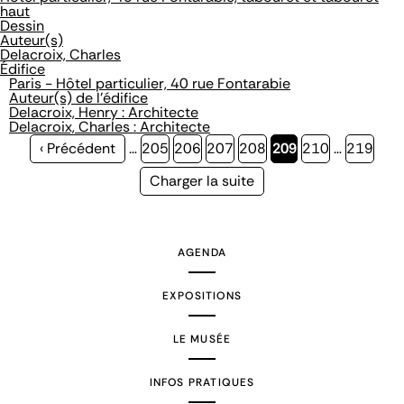
haut
Dessin
Auteur(s)
Delacroix, Charles
Édifice
Paris - Hôtel particulier, 40 rue Fontarabie
Auteur(s) de l'édifice
Delacroix, Henry : Architecte
Delacroix, Charles : Architecte
Page
‹ Précédent
…
Page
205
Page
206
Page
207
Page
208
Page
209
Page
210
…
Page
219
précédente
courante
Page
Charger la suite
suivante
AGENDA
EXPOSITIONS
LE MUSÉE
INFOS PRATIQUES