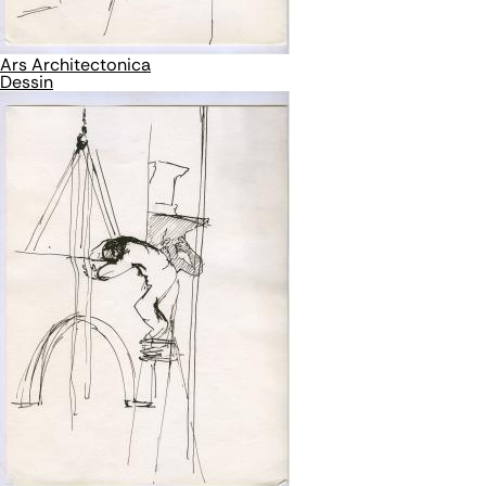
Ars Architectonica
Dessin