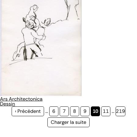
Ars Architectonica
Dessin
Page
‹ Précédent
…
Page
6
Page
7
Page
8
Page
9
Page
10
Page
11
…
Page
219
précédente
courante
Page
Charger la suite
suivante