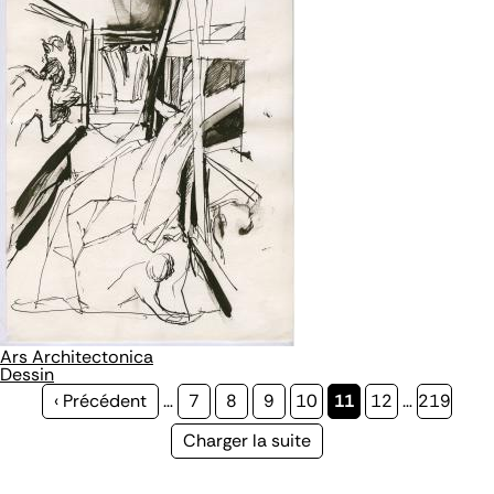
Ars Architectonica
Dessin
Page
‹ Précédent
…
Page
7
Page
8
Page
9
Page
10
Page
11
Page
12
…
Page
219
précédente
courante
Page
Charger la suite
suivante