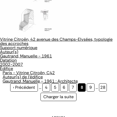
Vitrine Citroën, 42 avenue des Champs-Elysées, typologie
des accroches
Support numérique
Auteur(s)
Gautrand, Manuelle - 1961
Datation
2002-2007
Édifice
Paris - Vitrine Citroën, C42
Auteur(s) de l'édifice
Gautrand, Manuelle - 1961 : Architecte
Page
‹ Précédent
…
Page
4
Page
5
Page
6
Page
7
Page
8
Page
9
…
Page
28
précédente
courante
Page
Charger la suite
suivante