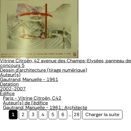
Vitrine Citroën, 42 avenue des Champs-Elysées, panneau de
concours 5
Dessin d'architecture (tirage numérique)
Auteur(s)
Gautrand, Manuelle - 1961
Datation
2002-2007
Édifice
Paris - Vitrine Citroën, C42
Auteur(s) de l'édifice
Gautrand, Manuelle - 1961 : Architecte
Page
1
Page
2
Page
3
Page
4
Page
5
Page
6
…
Page
28
Page
Charger la suite
courante
suivante