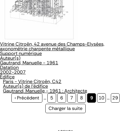
Vitrine Citroën, 42 avenue des Champs-Elysées,
axonométrie charpente métallique
Support numérique
Auteur(s)
Gautrand, Manuelle - 1961
Datation
2002-2007
Édifice
Paris - Vitrine Citroën, C42
Auteur(s) de l'édifice
Gautrand, Manuelle - 1961 : Architecte
Page
‹ Précédent
…
Page
5
Page
6
Page
7
Page
8
Page
9
Page
10
…
Page
29
précédente
courante
Page
Charger la suite
suivante