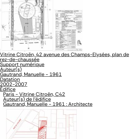
Vitrine Citroën, 42 avenue des Champs-Elysées, plan de
rez-de-chaussée
Support numérique
Auteur(s)
Gautrand, Manuelle - 1961
Datation
2002-2007
Édifice
Paris - Vitrine Citroën, C42
Auteur(s) de l'édifice
Gautrand, Manuelle - 1961 : Architecte