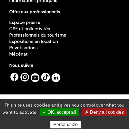
Informations pratiques
Offre aux professionnels
Espace presse
CSE et collectivités
Professionnels du tourisme
Expositions en location
Privatisations
Mécénat
Nous suivre
This site uses cookies and gives you control over what you
Mentions légales
Gestion des cookies
want to activate
✓ OK, accept all
✗ Deny all cookies
Accessibilité numérique
Ministère de la Culture ©2026
- Cité de l'architecture et du patrimoine
Personalize