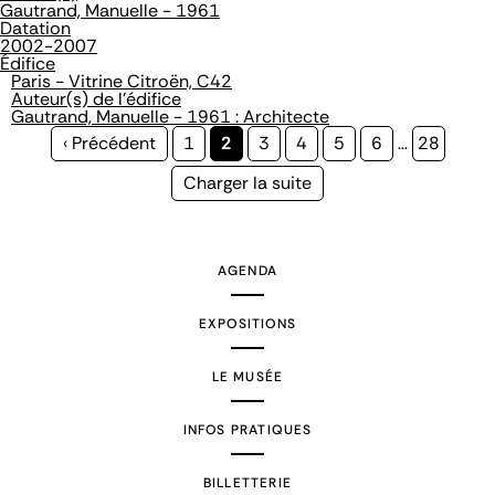
Gautrand, Manuelle - 1961
Datation
2002-2007
Édifice
Paris - Vitrine Citroën, C42
Auteur(s) de l'édifice
Gautrand, Manuelle - 1961 : Architecte
Page
‹ Précédent
Page
1
Page
2
Page
3
Page
4
Page
5
Page
6
…
Page
28
précédente
courante
Page
Charger la suite
suivante
AGENDA
EXPOSITIONS
LE MUSÉE
INFOS PRATIQUES
BILLETTERIE