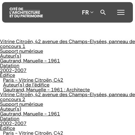
FR
Vitrine Citroën, 42 avenue des Champs-Elysées, panneau de
Aller
Aller
Aller
concours 1
au
au
à
Support numérique
contenu
menu
la
Auteur(s)
principal
principal
recherche
Gautrand, Manuelle - 1961
Datation
2002-2007
Édifice
Paris - Vitrine Citroën, C42
Auteur(s) de l'édifice
Gautrand, Manuelle - 1961 : Architecte
Vitrine Citroën, 42 avenue des Champs-Elysées, panneau de
concours 2
Support numérique
Auteur(s)
Gautrand, Manuelle - 1961
Datation
2002-2007
Édifice
Paris - Vitrine Citroën, C42