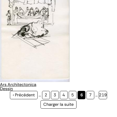
Ars Architectonica
Dessin
Page
‹ Précédent
…
Page
2
Page
3
Page
4
Page
5
Page
6
Page
7
…
Page
219
précédente
courante
Page
Charger la suite
suivante