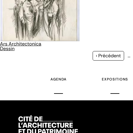
Ars Architectonica
Dessin
Page
‹ Précédent
…
précédente
AGENDA
EXPOSITIONS