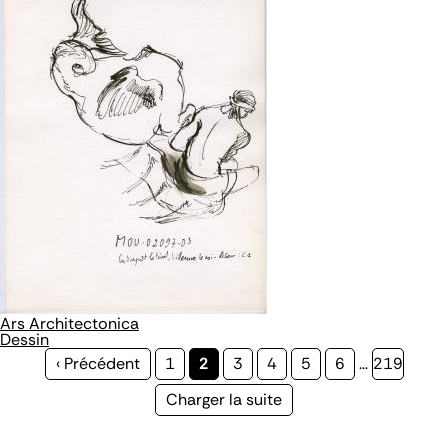
Ars Architectonica
Dessin
Page
‹ Précédent
Page
1
Page
2
Page
3
Page
4
Page
5
Page
6
…
Page
219
précédente
courante
Page
Charger la suite
suivante