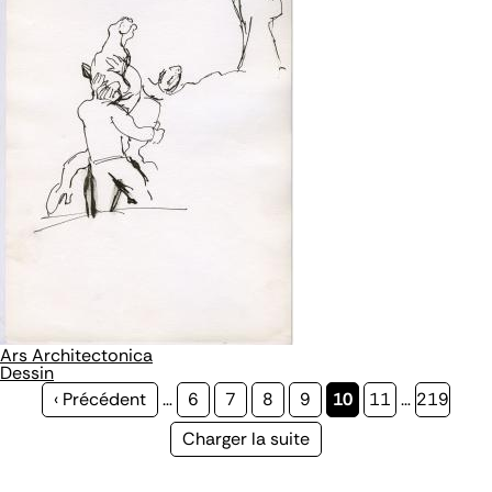
Ars Architectonica
Dessin
Page
‹ Précédent
…
Page
6
Page
7
Page
8
Page
9
Page
10
Page
11
…
Page
219
précédente
courante
Page
Charger la suite
suivante