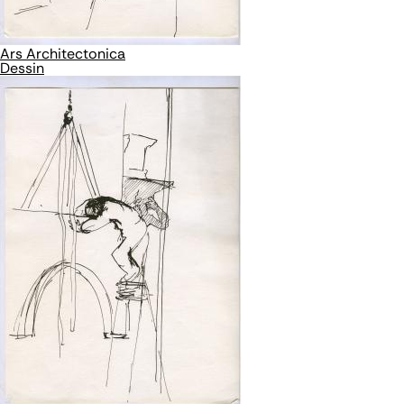
Ars Architectonica
Dessin