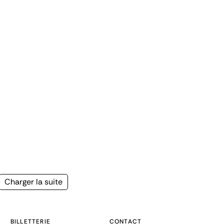
Page
Charger la suite
suivante
BILLETTERIE
CONTACT