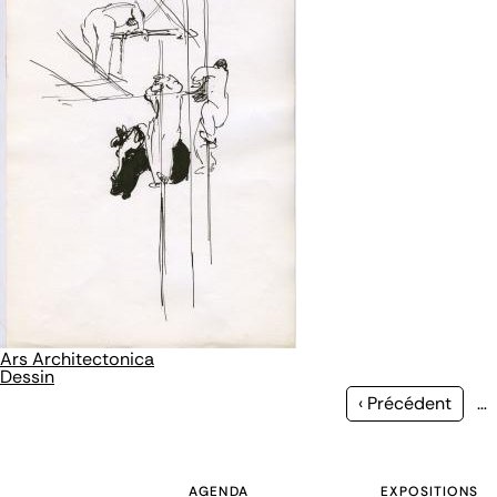
Ars Architectonica
Dessin
Page
‹ Précédent
…
précédente
AGENDA
EXPOSITIONS